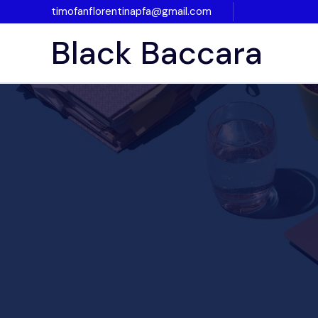
timofanflorentinapfa@gmail.com
Black Baccara