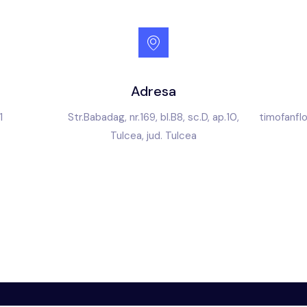
Adresa
1
Str.Babadag, nr.169, bl.B8, sc.D, ap.10,
timofanfl
Tulcea, jud. Tulcea